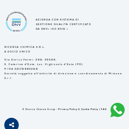
AZIENDA CON SISTEMA DI
GESTIONE QUALITÀ CERTIFICATO
DA DNV= ISO 9001 =
RICERCA CHIMICA S.R.L.
A SOCIO UNICO
Via Enrico Fermi, 368, 35049,
S. Caterina d'Este, Loc. Vighizzolo d'Este (PD)
P.IVA 02178960288
Società soggetta all’attività di direzione e coordinamento di Mimosa
S.r.l.
© Ricerca Chimica Group -
Privacy Policy
&
Cookie Policy
|
FAQ
Italiano
English